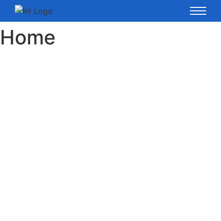
Home
RENTAL ALAT PROYEK SELURUH INDONESIA
PT MULYA
PERKASA
ANUGERAH
Konsultasi Alat Proyek