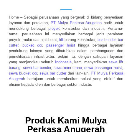
BUTUH ALAT
Home – Sebagai perusahaan yang bergerak di bidang penyediaan
PROYEK ? KAMI
layanan dan peralatan,
PT Mulya Perkasa Anugerah
hadir untuk
mendukung berbagai
proyek
konstruksi dan industri. Pertama-
tama, perusahaan ini menyediakan berbagai jenis peralatan
proyek, mulai dari alat berat,
lift
barang konstruksi,
bar bender
,
bar
SIAP BANTU
cutter
,
bucket cor
,
passenger hoist
hingga berbagai layanan
pendukung lainnya yang dibutuhkan dalam pembangunan dan
pemeliharaan infrastruktur. Selain itu, dengan cakupan layanan
yang menjangkau seluruh
Indonesia
, kami menyediakan
sewa lift
barang
,
sewa bar bender
,
sewa mini crane
,
sewa passenger hoist
,
sewa bucket cor
,
sewa bar cutter
dan lain-lain.
PT Mulya Perkasa
Anugerah
bertujuan untuk memberikan solusi yang efektif dan
efisien kepada klien dari berbagai sektor industri.
Produk Kami Mulya
Perkasa Anugerah