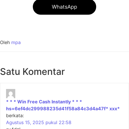
WhatsApp
Oleh
mpa
Satu Komentar
* * * Win Free Cash Instantly * * *
hs=6ef4dc299988235d41f58a84c3d4a47f* ххх*
berkata:
Agustus 15, 2025 pukul 22:58