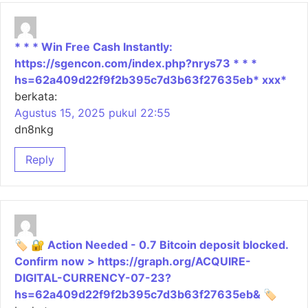
* * * Win Free Cash Instantly:
https://sgencon.com/index.php?nrys73 * * *
hs=62a409d22f9f2b395c7d3b63f27635eb* ххх*
berkata:
Agustus 15, 2025 pukul 22:55
dn8nkg
Reply
🏷 🔐 Action Needed - 0.7 Bitcoin deposit blocked.
Confirm now > https://graph.org/ACQUIRE-
DIGITAL-CURRENCY-07-23?
hs=62a409d22f9f2b395c7d3b63f27635eb& 🏷