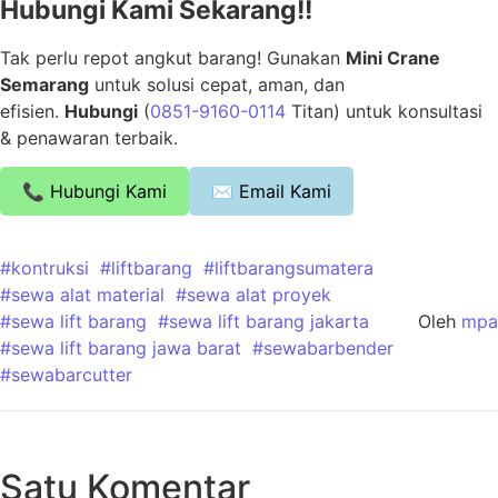
Hubungi Kami Sekarang!!
Tak perlu repot angkut barang! Gunakan
Mini Crane
Semarang
untuk solusi cepat, aman, dan
efisien.
Hubungi
(
0851-9160-0114
Titan) untuk konsultasi
& penawaran terbaik.
📞 Hubungi Kami
✉ Email Kami
#kontruksi
#liftbarang
#liftbarangsumatera
#sewa alat material
#sewa alat proyek
#sewa lift barang
#sewa lift barang jakarta
Oleh
mpa
#sewa lift barang jawa barat
#sewabarbender
#sewabarcutter
Satu Komentar