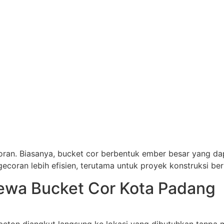
oran. Biasanya, bucket cor berbentuk ember besar yang d
oran lebih efisien, terutama untuk proyek konstruksi ber
wa Bucket Cor Kota Padang
ton diangkut langsung ke lokasi yang dibutuhkan tanpa m