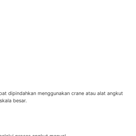
apat dipindahkan menggunakan crane atau alat angkut
skala besar.
elalui proses angkut manual