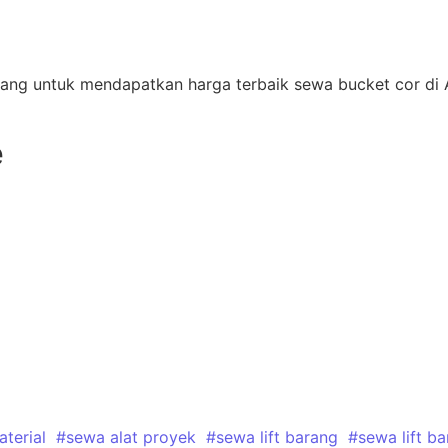
rang untuk mendapatkan harga terbaik sewa bucket cor d
e
terial
#sewa alat proyek
#sewa lift barang
#sewa lift ba